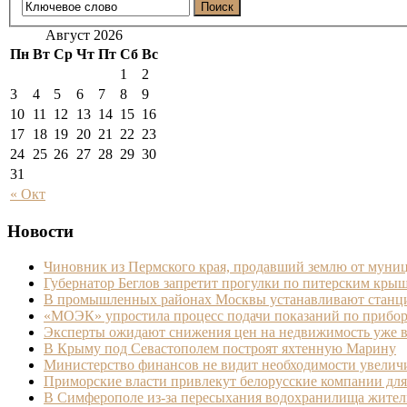
Август 2026
Пн
Вт
Ср
Чт
Пт
Сб
Вс
1
2
3
4
5
6
7
8
9
10
11
12
13
14
15
16
17
18
19
20
21
22
23
24
25
26
27
28
29
30
31
« Окт
Новости
Чиновник из Пермского края, продавший землю от муници
Губернатор Беглов запретит прогулки по питерским кры
В промышленных районах Москвы устанавливают станци
«МОЭК» упростила процесс подачи показаний по прибор
Эксперты ожидают снижения цен на недвижимость уже в
В Крыму под Севастополем построят яхтенную Марину
Министерство финансов не видит необходимости увелич
Приморские власти привлекут белорусские компании дл
В Симферополе из-за пересыхания водохранилища жител