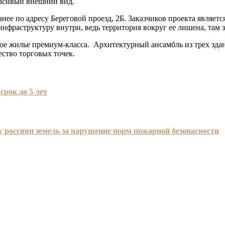
расивый внешний вид.
чнее по адресу Береговой проезд, 2Б. Заказчиков проекта являе
инфраструктуру внутри, ведь территория вокруг ее лишена, там 
ое жилье премиум-класса. Архитектурный ансамбль из трех здани
ество торговых точек.
рок до 5 лет
у россиян земель за нарушение норм пожарной безопасности