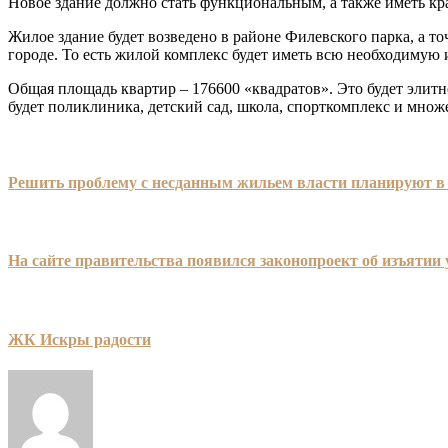
Новое здание должно стать функциональным, а также иметь к
Жилое здание будет возведено в районе Филевского парка, а то
городе. То есть жилой комплекс будет иметь всю необходимую 
Общая площадь квартир – 176600 «квадратов». Это будет элитн
будет поликлиника, детский сад, школа, спорткомплекс и множ
Решить проблему с несданным жильем власти планируют в с
На сайте правительства появился законопроект об изъятии 
ЖК Искры радости