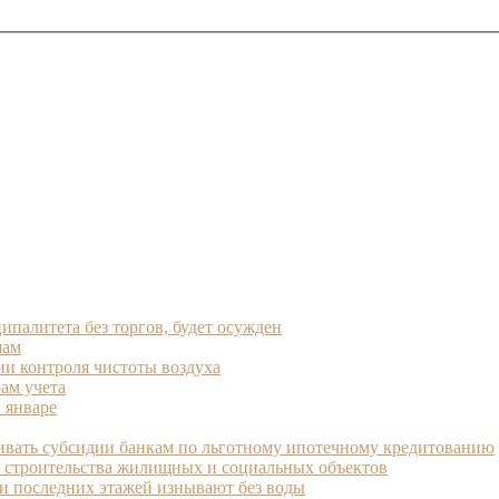
палитета без торгов, будет осужден
шам
и контроля чистоты воздуха
ам учета
 январе
ивать субсидии банкам по льготному ипотечному кредитованию
я строительства жилищных и социальных объектов
и последних этажей изнывают без воды