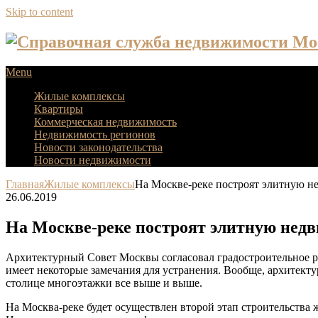
Skip to content
Menu
Жилые комплексы
Квартиры
Коммерческая недвижимость
Недвижимость регионов
Новости законодательства
Новости недвижимости
Главная
Жилые комплексы
На Москве-реке построят элитную н
26.06.2019
На Москве-реке построят элитную нед
Архитектурный Совет Москвы согласовал градостроительное р
имеет некоторые замечания для устранения. Вообще, архитекту
столице многоэтажки все выше и выше.
На Москва-реке будет осуществлен второй этап строительства 