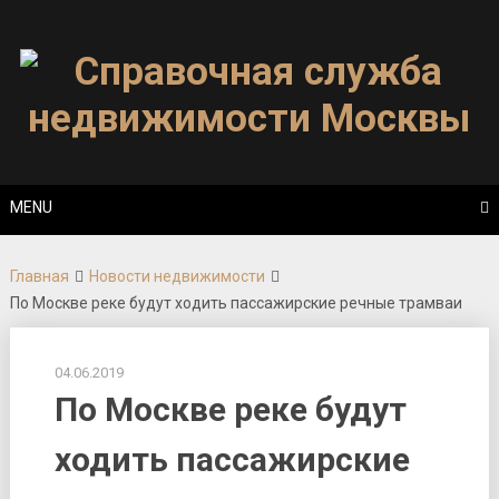
Skip
to
content
MENU
Главная
Новости недвижимости
По Москве реке будут ходить пассажирские речные трамваи
04.06.2019
По Москве реке будут
ходить пассажирские