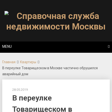
Skip
to
content
MENU
Главная
Квартиры
В переулке Товарищеском в Москве частично обрушился
аварийный дом
28.05.2019
В переулке
Товарищеском в